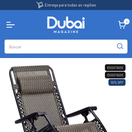
Entrega para todas as regiões
0
ESGOTADO
ESGOTADO
10
% OFF