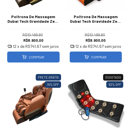
Poltrona De Massagem
Poltrona De Massagem
Dubai Tech Gravidade Zero
Dubai Tech Gravidade Zero
Bivolt 127/220V
Bivolt 127/220V
R$10.499,90
R$10.499,90
R$8.900,00
R$8.900,00
12
x de
R$741,67
sem juros
12
x de
R$741,67
sem juros
COMPRAR
COMPRAR
FRETE GRÁTIS
ESGOTADO
15
% OFF
53
% OFF