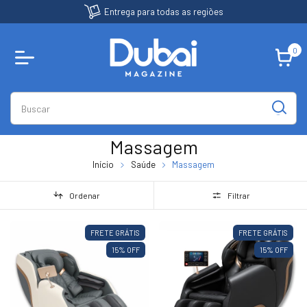
Entrega para todas as regiões
0
Massagem
Início
Saúde
Massagem
Ordenar
Filtrar
FRETE GRÁTIS
FRETE GRÁTIS
15
% OFF
15
% OFF