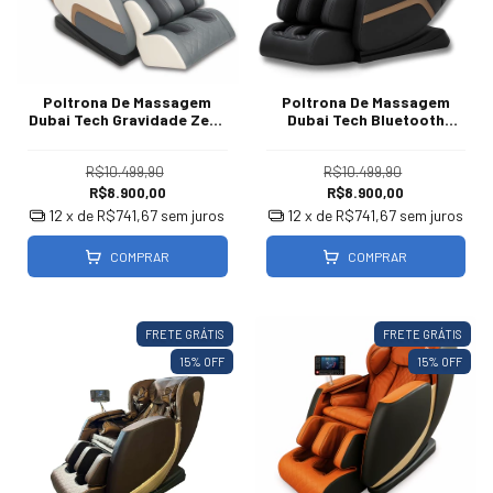
Poltrona De Massagem
Poltrona De Massagem
Dubai Tech Gravidade Zero
Dubai Tech Bluetooth
Bivolt 127/220V
Gravidade Zero
R$10.499,90
R$10.499,90
R$8.900,00
R$8.900,00
12
x de
R$741,67
sem juros
12
x de
R$741,67
sem juros
COMPRAR
COMPRAR
FRETE GRÁTIS
FRETE GRÁTIS
15
% OFF
15
% OFF