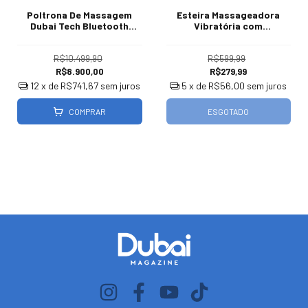
Poltrona De Massagem
Esteira Massageadora
Dubai Tech Bluetooth
Vibratória com
Gravidade Zero
Infravermelho e 10
Motores
R$10.499,90
R$599,99
R$8.900,00
R$279,99
12
x de
R$741,67
sem juros
5
x de
R$56,00
sem juros
COMPRAR
ESGOTADO