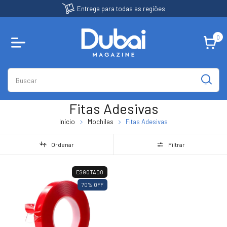
Entrega para todas as regiões
0
Fitas Adesivas
Início
Mochilas
Fitas Adesivas
Ordenar
Filtrar
ESGOTADO
70
% OFF