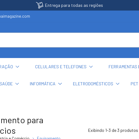
Entrega para todas as regiões
ubaimagazine.com
ORAÇÃO
CELULARES E TELEFONES
FERRAMENTAS 
SAÚDE
INFORMÁTICA
ELETRODOMÉSTICOS
PET
amento para
cios
Exibindo 1-3 de 3 produtos
stria e Comércio
Equipamento