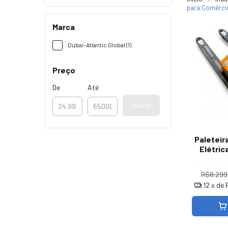
para Comérci
Marca
Dubai-Atlantic Global (1)
Preço
De
Até
Aplicar
Paleteir
Elétrica
R$8.299
12
x de