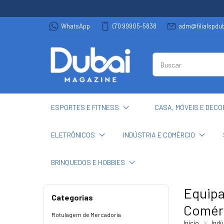
WhatsApp
(71) 99905-5838
adm@filialspd
ESPORTES E FITNESS
CASA, MÓVEIS E DEC
ELETRÔNICOS
INDÚSTRIA E COMÉRCIO
BRINQUEDOS E HOBBIES
Equip
Categorias
Comér
Rotulagem de Mercadoria
Início
Indú