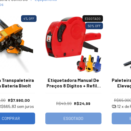
os
4
% OFF
ESGOTADO
50
% OFF
a Transpaleteira
Etiquetadora Manual De
Paleteir
 Bateria Bivolt
Preços 8 Dígitos + Refil +
Eleva
Etiquetas
,00
R$7.990,00
R$65.000
R$49,99
R$24,99
R$665,83
sem juros
12
x de
ESGOTADO
COMPRAR