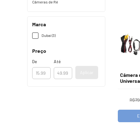
Câmeras de Ré
Marca
Dubai (3)
Preço
De
Até
Aplicar
Câmera 
Universa
R$79
E