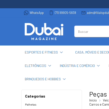
WhatsApp
(71) 99905-5838
adm@filialspd
ESPORTES E FITNESS
CASA, MÓVEIS E DEC
ELETRÔNICOS
INDÚSTRIA E COMÉRCIO
BRINQUEDOS E HOBBIES
Peças 
Categorias
Início
Veíc
Carros e Cam
Palhetas