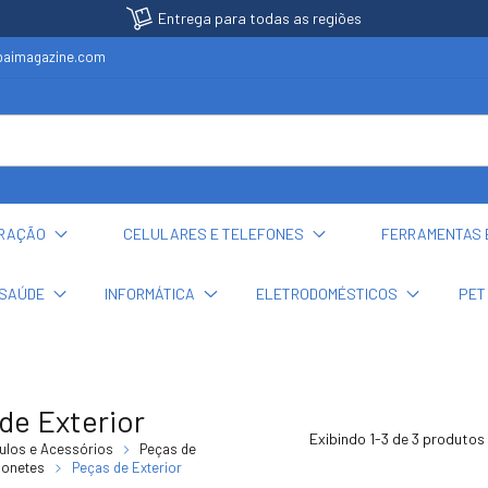
Entrega para todas as regiões
ubaimagazine.com
ORAÇÃO
CELULARES E TELEFONES
FERRAMENTAS 
SAÚDE
INFORMÁTICA
ELETRODOMÉSTICOS
PET
de Exterior
Exibindo 1-3 de 3 produtos
ulos e Acessórios
Peças de
ionetes
Peças de Exterior