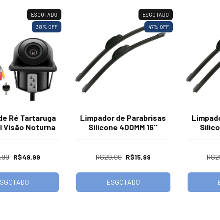
ESGOTADO
ESGOTADO
38
% OFF
47
% OFF
de Ré Tartaruga
Limpador de Parabrisas
Limpado
l Visão Noturna
Silicone 400MM 16''
Silic
,99
R$49,99
R$29,99
R$15,99
R$2
SGOTADO
ESGOTADO