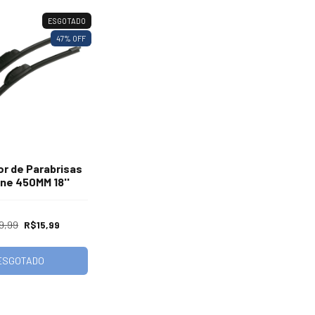
ESGOTADO
47
% OFF
r de Parabrisas
one 450MM 18''
9,99
R$15,99
ESGOTADO