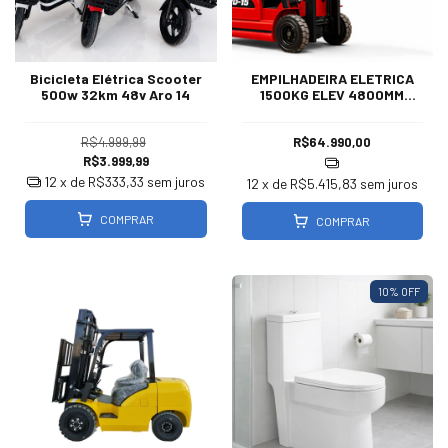
Bicicleta Elétrica Scooter
EMPILHADEIRA ELETRICA
500w 32km 48v Aro 14
1500KG ELEV 4800MM
CPD15
R$4.999,99
R$64.990,00
R$3.999,99
12
x de
R$333,33
sem juros
12
x de
R$5.415,83
sem juros
COMPRAR
COMPRAR
10
% OFF