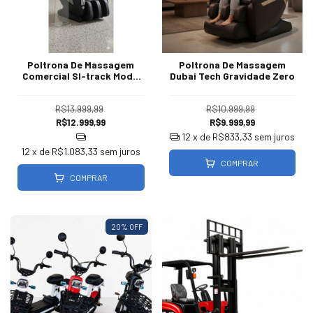
Poltrona De Massagem
Poltrona De Massagem
Comercial Sl-track Modo
Dubai Tech Gravidade Zero
Automático
R$13.999,99
R$10.999,99
R$12.999,99
R$9.999,99
12
x de
R$833,33
sem juros
12
x de
R$1.083,33
sem juros
COMPRAR
COMPRAR
20
% OFF