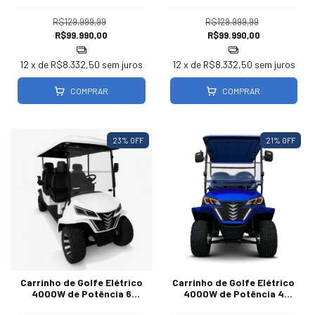
R$129.999,99
R$129.999,99
R$99.990,00
R$99.990,00
12
x de
R$8.332,50
sem juros
12
x de
R$8.332,50
sem juros
COMPRAR
COMPRAR
23
% OFF
21
% OFF
Carrinho de Golfe Elétrico
Carrinho de Golfe Elétrico
4000W de Potência 6
4000W de Potência 4
Lugares | Estofado Preto
Lugares | Azul