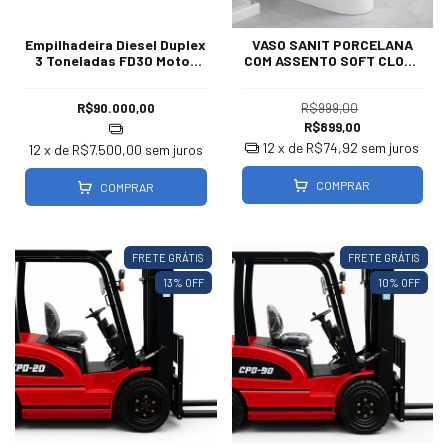
Empilhadeira Diesel Duplex
VASO SANIT PORCELANA
3 Toneladas FD30 Motor
COM ASSENTO SOFT CLOSE
Xinchai 3,50 Elevação
ZT-S4005
R$90.000,00
R$999,00
R$899,00
12
x de
R$74,92
sem juros
12
x de
R$7.500,00
sem juros
COMPRAR
COMPRAR
FRETE GRÁTIS
FRETE GRÁTIS
13
% OFF
10
% OFF