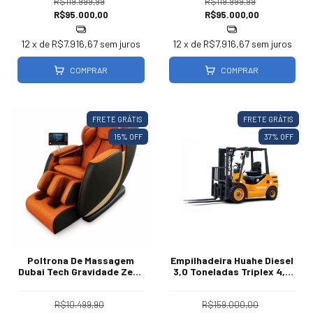
R$119.999,99
R$119.999,99
R$95.000,00
R$95.000,00
12
x de
R$7.916,67
sem juros
12
x de
R$7.916,67
sem juros
COMPRAR
COMPRAR
FRETE GRÁTIS
FRETE GRÁTIS
15
% OFF
37
% OFF
Poltrona De Massagem
Empilhadeira Huahe Diesel
Dubai Tech Gravidade Zero
3,0 Toneladas Triplex 4,8
Bivolt 127/220V
Metros
R$10.499,90
R$159.000,00