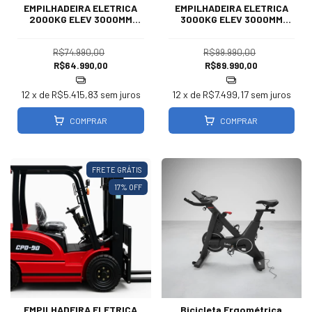
EMPILHADEIRA ELETRICA
EMPILHADEIRA ELETRICA
2000KG ELEV 3000MM
3000KG ELEV 3000MM
CPD20
CPD30
R$74.990,00
R$99.990,00
R$64.990,00
R$89.990,00
12
x de
R$5.415,83
sem juros
12
x de
R$7.499,17
sem juros
COMPRAR
COMPRAR
FRETE GRÁTIS
17
% OFF
EMPILHADEIRA ELETRICA
Bicicleta Ergométrica