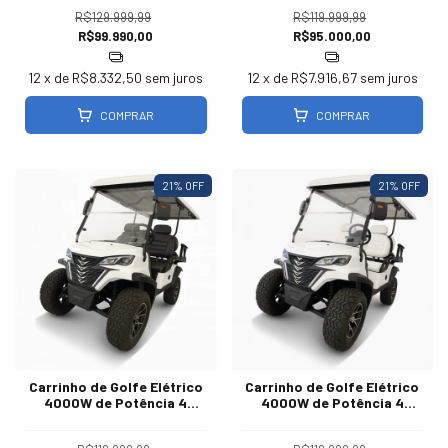
R$129.999,99
R$119.999,99
R$99.990,00
R$95.000,00
12
x de
R$8.332,50
sem juros
12
x de
R$7.916,67
sem juros
COMPRAR
COMPRAR
21
% OFF
21
% OFF
Carrinho de Golfe Elétrico
Carrinho de Golfe Elétrico
4000W de Potência 4
4000W de Potência 4
Lugares | Branco com
Lugares | Estofado Branco
Estofado Preto