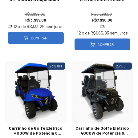
100 Kg
R$3.999,00
R$8.299,00
R$3.999,00
R$7.990,00
12
x de
R$333,25
sem juros
12
x de
R$665,83
sem juros
COMPRAR
COMPRAR
23
% OFF
23
% OFF
Carrinho de Golfe Elétrico
Carrinho de Golfe Elétrico
4000W de Potência 6
4000W de Potência 6
Lugares | Azul
Lugares | Black