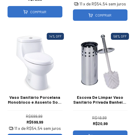
11
x de
R$54,54
sem juros
COMPRAR
COMPRAR
14
% OFF
58
% OFF
Vaso Sanitário Porcelana
Escova De Limpar Vaso
Monobloco e Assento Soft
Sanitário Privada Banheiro
Close
Aço Inox
R$699,99
R$49,99
R$599,99
R$20,99
11
x de
R$54,54
sem juros