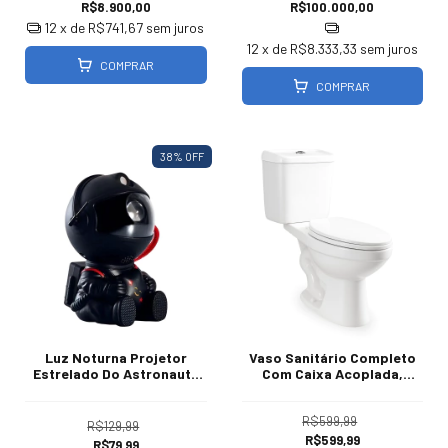
R$8.900,00
R$100.000,00
12
x de
R$741,67
sem juros
12
x de
R$8.333,33
sem juros
COMPRAR
COMPRAR
38
% OFF
Luz Noturna Projetor
Vaso Sanitário Completo
Estrelado Do Astronauta
Com Caixa Acoplada,
Com Controle
Assento Soft Close
Tecnologia EcoMaxDual
R$599,99
R$129,99
R$599,99
R$79,99