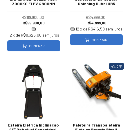
3000KG ELEV 4800MM
Spinning Dubai UB5
CPD30
Suporte Celular
R$119.900,00
R$4.999,00
R$99.900,00
R$4.999,00
12
x de
R$416,58
sem juros
12
x de
R$8.325,00
sem juros
COMPRAR
COMPRAR
4
% OFF
Esteira Elétrica Inclinação
Paleteira Transpaleteira
45° Dobrável Capacidade
Elétrica Bateria Bivolt