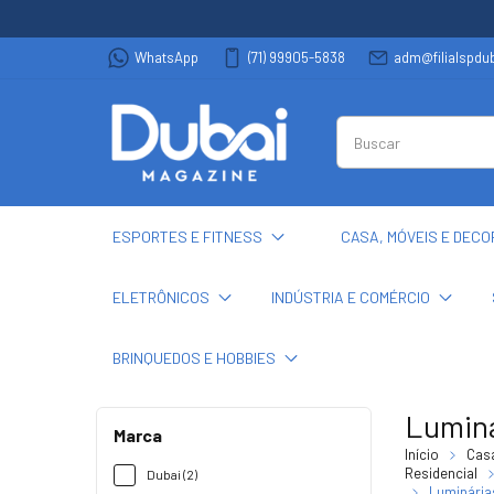
WhatsApp
(71) 99905-5838
adm@filialspd
ESPORTES E FITNESS
CASA, MÓVEIS E DEC
ELETRÔNICOS
INDÚSTRIA E COMÉRCIO
BRINQUEDOS E HOBBIES
Luminá
Marca
Início
Casa
Residencial
Dubai (2)
Luminária