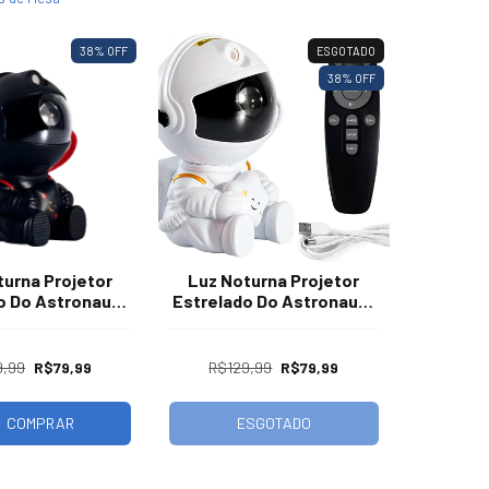
38
% OFF
ESGOTADO
38
% OFF
turna Projetor
Luz Noturna Projetor
o Do Astronauta
Estrelado Do Astronauta
 Controle
Com Controle
9,99
R$79,99
R$129,99
R$79,99
ESGOTADO
COMPRAR