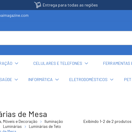
Entrega para todas as regiões
ubaimagazine.com
ORAÇÃO
CELULARES E TELEFONES
FERRAMENTAS 
SAÚDE
INFORMÁTICA
ELETRODOMÉSTICOS
PET
rias de Mesa
Exibindo 1-2 de 2 produtos
, Móveis e Decoração
Iluminação
Luminárias
Luminárias de Teto
s de Mesa