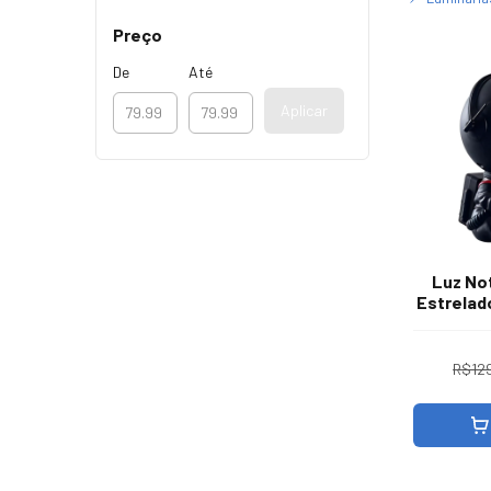
Preço
De
Até
Aplicar
Luz No
Estrelad
Com
R$12