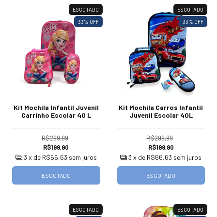
ESGOTADO
ESGOTADO
33
% OFF
33
% OFF
Kit Mochila Infantil Juvenil
Kit Mochila Carros Infantil
Carrinho Escolar 40 L
Juvenil Escolar 40L
R$299,99
R$299,99
R$199,90
R$199,90
3
x de
R$66,63
sem juros
3
x de
R$66,63
sem juros
ESGOTADO
ESGOTADO
ESGOTADO
ESGOTADO