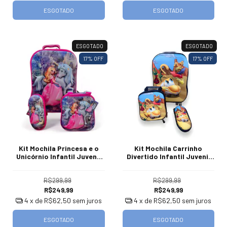
ESGOTADO
ESGOTADO
ESGOTADO
ESGOTADO
17
% OFF
17
% OFF
Kit Mochila Princesa e o
Kit Mochila Carrinho
Unicórnio Infantil Juvenil
Divertido Infantil Juvenil
Carrinho Escolar 40 L
com Rodinhas Escolar 40 L
R$299,99
R$299,99
R$249,99
R$249,99
4
x de
R$62,50
sem juros
4
x de
R$62,50
sem juros
ESGOTADO
ESGOTADO