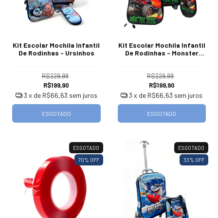
Kit Escolar Mochila Infantil
Kit Escolar Mochila Infantil
De Rodinhas - Ursinhos
De Rodinhas - Monster
Truck
R$229,99
R$229,99
R$199,90
R$199,90
3
x de
R$66,63
sem juros
3
x de
R$66,63
sem juros
ESGOTADO
ESGOTADO
ESGOTADO
ESGOTADO
70
% OFF
33
% OFF