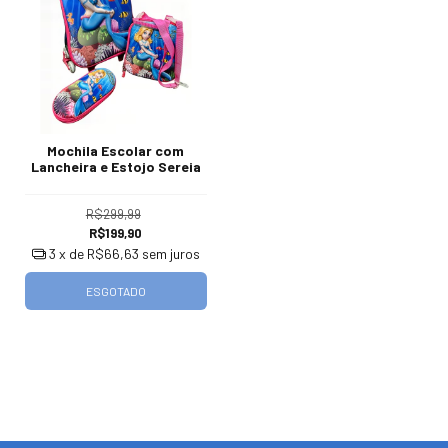
Mochila Escolar com
Lancheira e Estojo Sereia
R$299,99
R$199,90
3
x de
R$66,63
sem juros
ESGOTADO