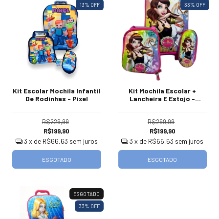
13
% OFF
33
% OFF
Kit Escolar Mochila Infantil
Kit Mochila Escolar +
De Rodinhas - Pixel
Lancheira E Estojo -
Princess Warrior
R$229,99
R$299,99
R$199,90
R$199,90
3
x de
R$66,63
sem juros
3
x de
R$66,63
sem juros
ESGOTADO
ESGOTADO
ESGOTADO
33
% OFF