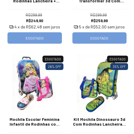
Rodinhas Lancheira +
Transformer 3d Com
Estojo
Rodinhas Lancheira e
Estojo
R$299,99
R$299,99
R$249,90
R$259,99
4
x de
R$62,48
sem juros
5
x de
R$52,00
sem juros
ESGOTADO
ESGOTADO
ESGOTADO
ESGOTADO
26
% OFF
35
% OFF
Mochila Escolar Feminina
Kit Mochila Dinossauro 3d
Infantil de Rodinhas com
Com Rodinhas Lancheira +
Estojo e Lancheira
Estojo Dino
Priscess