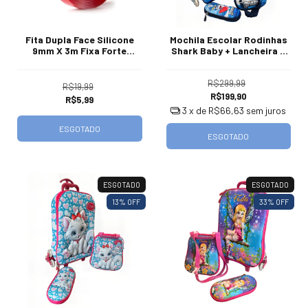
Fita Dupla Face Silicone
Mochila Escolar Rodinhas
9mm X 3m Fixa Forte
Shark Baby + Lancheira E
Extrema
Estojo
R$299,99
R$19,99
R$199,90
R$5,99
3
x de
R$66,63
sem juros
ESGOTADO
ESGOTADO
ESGOTADO
ESGOTADO
13
% OFF
33
% OFF