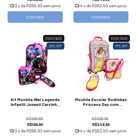
3
x de
R$66,63
sem juros
4
x de
R$62,50
sem juros
ESGOTADO
ESGOTADO
ESGOTADO
ESGOTADO
33
% OFF
17
% OFF
Kit Mochila War Legends
Mochila Escolar Rodinhas
Infantil Juvenil Carrinho
Priscess Day com
Escolar 40 L
Lancheira e Estojo
R$299,99
R$299,99
R$199,90
R$249,99
3
x de
R$66,63
sem juros
4
x de
R$62,50
sem juros