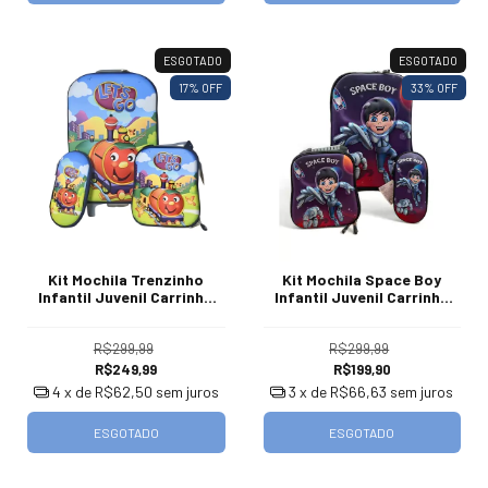
ESGOTADO
ESGOTADO
17
% OFF
33
% OFF
Kit Mochila Trenzinho
Kit Mochila Space Boy
Infantil Juvenil Carrinho
Infantil Juvenil Carrinho
Escolar 40 L
Escolar 40 L
R$299,99
R$299,99
R$249,99
R$199,90
4
x de
R$62,50
sem juros
3
x de
R$66,63
sem juros
ESGOTADO
ESGOTADO