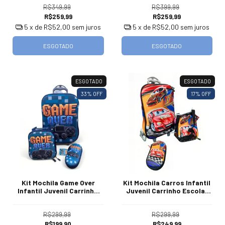
R$349,99
R$399,99
R$259,99
R$259,99
5
x de
R$52,00
sem juros
5
x de
R$52,00
sem juros
ESGOTADO
ESGOTADO
ESGOTADO
ESGOTADO
33
% OFF
17
% OFF
Kit Mochila Game Over
Kit Mochila Carros Infantil
Infantil Juvenil Carrinho
Juvenil Carrinho Escolar
Escolar 40 L
40 L
R$299,99
R$299,99
R$199,90
R$249,99