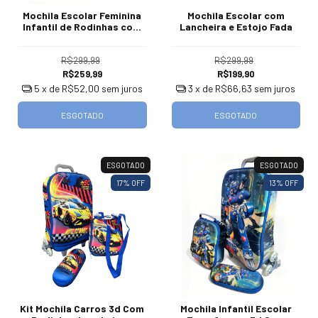
Mochila Escolar Feminina
Mochila Escolar com
Infantil de Rodinhas com
Lancheira e Estojo Fada
Estojo e Lancheira Gatinha
Millie
R$299,99
R$299,99
R$259,99
R$199,90
5
x de
R$52,00
sem juros
3
x de
R$66,63
sem juros
ESGOTADO
ESGOTADO
ESGOTADO
ESGOTADO
17
% OFF
13
% OFF
Kit Mochila Carros 3d Com
Mochila Infantil Escolar