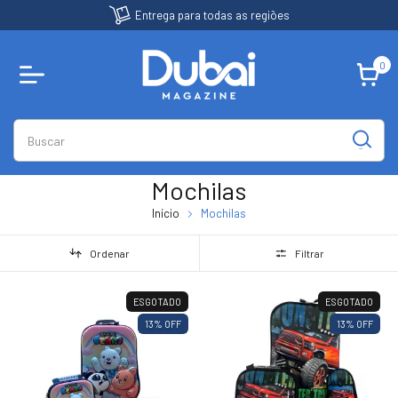
Entrega para todas as regiões
0
Mochilas
Início
Mochilas
Ordenar
Filtrar
ESGOTADO
ESGOTADO
13
% OFF
13
% OFF