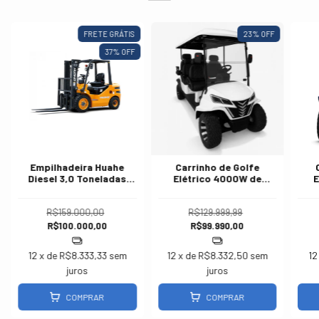
FRETE GRÁTIS
23
% OFF
37
% OFF
Empilhadeira Huahe
Carrinho de Golfe
Diesel 3,0 Toneladas
Elétrico 4000W de
E
Triplex 4,8 Metros
Potência 6 Lugares |
Po
Estofado Preto
R$159.000,00
R$129.999,99
R$100.000,00
R$99.990,00
12
x de
R$8.333,33
sem
12
x de
R$8.332,50
sem
12
juros
juros
COMPRAR
COMPRAR